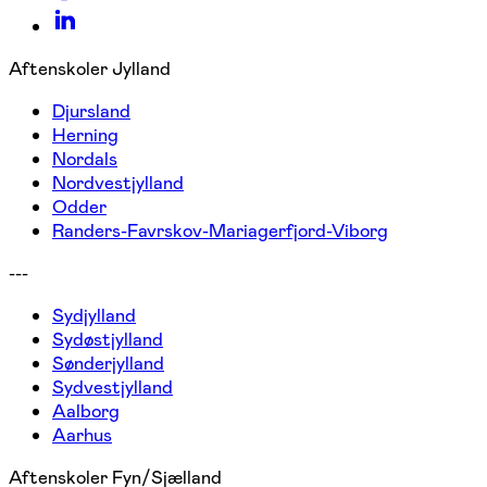
Aftenskoler Jylland
Djursland
Herning
Nordals
Nordvestjylland
Odder
Randers-Favrskov-Mariagerfjord-Viborg
---
Sydjylland
Sydøstjylland
Sønderjylland
Sydvestjylland
Aalborg
Aarhus
Aftenskoler Fyn/Sjælland