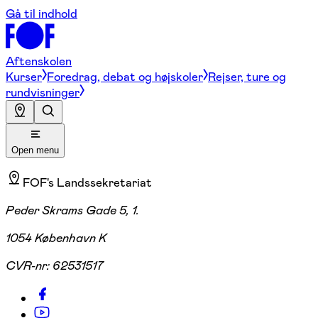
Gå til indhold
Aftenskolen
Kurser
Foredrag, debat og højskoler
Rejser, ture og
rundvisninger
Open menu
FOF's Landssekretariat
Peder Skrams Gade 5, 1.
1054 København K
CVR-nr:
62531517