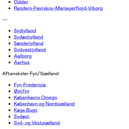
Odder
Randers-Favrskov-Mariagerfjord-Viborg
---
Sydjylland
Sydøstjylland
Sønderjylland
Sydvestjylland
Aalborg
Aarhus
Aftenskoler Fyn/Sjælland
Fyn-Fredericia
Østfyn
Københavns Omegn
København og Nordsjælland
Køge Bugt
Sydøst
Syd- og Vestsjælland