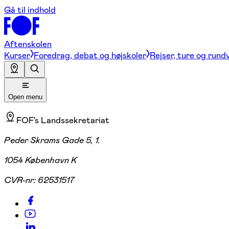
Gå til indhold
Aftenskolen
Kurser
Foredrag, debat og højskoler
Rejser, ture og rund
Open menu
FOF's Landssekretariat
Peder Skrams Gade 5, 1.
1054 København K
CVR-nr:
62531517