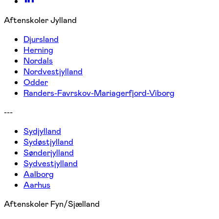
Aftenskoler Jylland
Djursland
Herning
Nordals
Nordvestjylland
Odder
Randers-Favrskov-Mariagerfjord-Viborg
---
Sydjylland
Sydøstjylland
Sønderjylland
Sydvestjylland
Aalborg
Aarhus
Aftenskoler Fyn/Sjælland