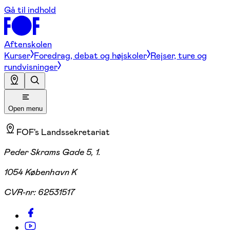
Gå til indhold
Aftenskolen
Kurser
Foredrag, debat og højskoler
Rejser, ture og
rundvisninger
Open menu
FOF's Landssekretariat
Peder Skrams Gade 5, 1.
1054 København K
CVR-nr:
62531517