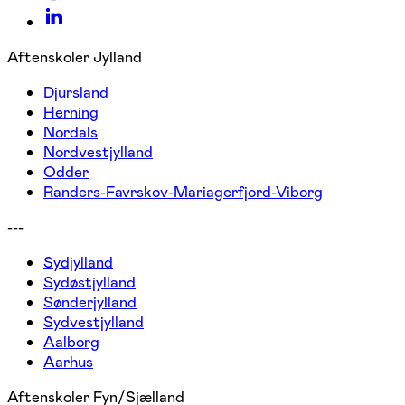
Aftenskoler Jylland
Djursland
Herning
Nordals
Nordvestjylland
Odder
Randers-Favrskov-Mariagerfjord-Viborg
---
Sydjylland
Sydøstjylland
Sønderjylland
Sydvestjylland
Aalborg
Aarhus
Aftenskoler Fyn/Sjælland