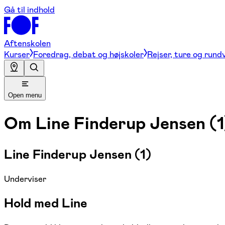
Gå til indhold
Aftenskolen
Kurser
Foredrag, debat og højskoler
Rejser, ture og rund
Open menu
Om
Line Finderup Jensen (1
Line Finderup Jensen (1)
Underviser
Hold med Line