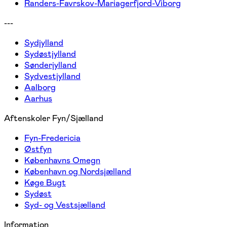
Randers-Favrskov-Mariagerfjord-Viborg
---
Sydjylland
Sydøstjylland
Sønderjylland
Sydvestjylland
Aalborg
Aarhus
Aftenskoler Fyn/Sjælland
Fyn-Fredericia
Østfyn
Københavns Omegn
København og Nordsjælland
Køge Bugt
Sydøst
Syd- og Vestsjælland
Information