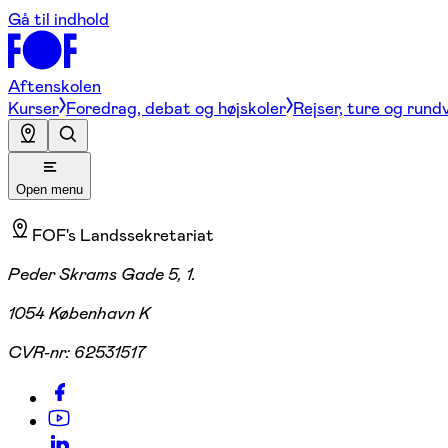
Gå til indhold
Aftenskolen
Kurser
Foredrag, debat og højskoler
Rejser, ture og rund
Open menu
FOF's Landssekretariat
Peder Skrams Gade 5, 1.
1054 København K
CVR-nr:
62531517