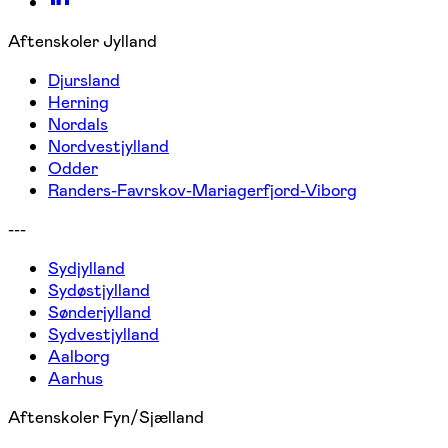
Aftenskoler Jylland
Djursland
Herning
Nordals
Nordvestjylland
Odder
Randers-Favrskov-Mariagerfjord-Viborg
---
Sydjylland
Sydøstjylland
Sønderjylland
Sydvestjylland
Aalborg
Aarhus
Aftenskoler Fyn/Sjælland