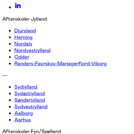
Aftenskoler Jylland
Djursland
Herning
Nordals
Nordvestjylland
Odder
Randers-Favrskov-Mariagerfjord-Viborg
---
Sydjylland
Sydøstjylland
Sønderjylland
Sydvestjylland
Aalborg
Aarhus
Aftenskoler Fyn/Sjælland