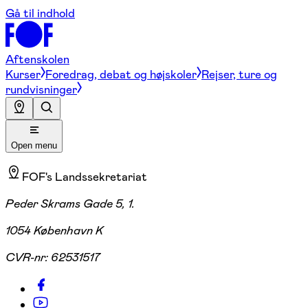
Gå til indhold
Aftenskolen
Kurser
Foredrag, debat og højskoler
Rejser, ture og
rundvisninger
Open menu
FOF's Landssekretariat
Peder Skrams Gade 5, 1.
1054 København K
CVR-nr:
62531517