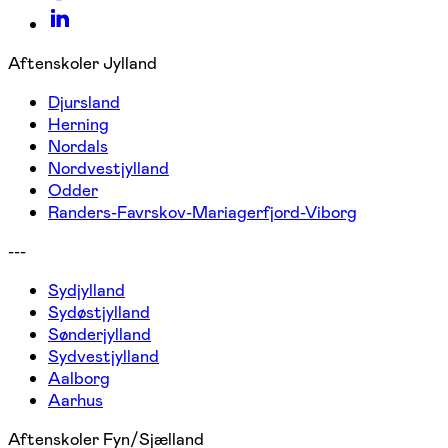
Aftenskoler Jylland
Djursland
Herning
Nordals
Nordvestjylland
Odder
Randers-Favrskov-Mariagerfjord-Viborg
---
Sydjylland
Sydøstjylland
Sønderjylland
Sydvestjylland
Aalborg
Aarhus
Aftenskoler Fyn/Sjælland