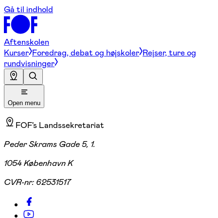
Gå til indhold
Aftenskolen
Kurser
Foredrag, debat og højskoler
Rejser, ture og
rundvisninger
Open menu
FOF's Landssekretariat
Peder Skrams Gade 5, 1.
1054 København K
CVR-nr:
62531517