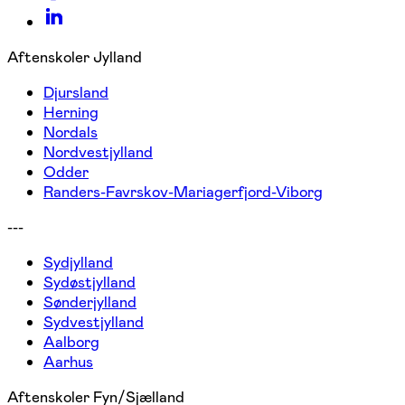
Aftenskoler Jylland
Djursland
Herning
Nordals
Nordvestjylland
Odder
Randers-Favrskov-Mariagerfjord-Viborg
---
Sydjylland
Sydøstjylland
Sønderjylland
Sydvestjylland
Aalborg
Aarhus
Aftenskoler Fyn/Sjælland