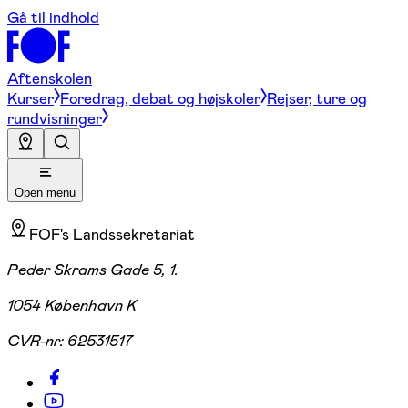
Gå til indhold
Aftenskolen
Kurser
Foredrag, debat og højskoler
Rejser, ture og
rundvisninger
Open menu
FOF's Landssekretariat
Peder Skrams Gade 5, 1.
1054 København K
CVR-nr:
62531517