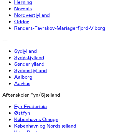
Herning
Nordals
Nordvestjylland
Odder
Randers-Favrskov-Mariagerfjord-Viborg
---
Sydjylland
Sydøstjylland
Sønderjylland
Sydvestjylland
Aalborg
Aarhus
Aftenskoler Fyn/Sjælland
Fyn-Fredericia
Østfyn
Københavns Omegn
København og Nordsjælland