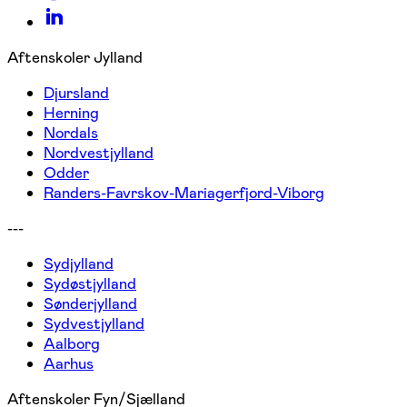
Aftenskoler Jylland
Djursland
Herning
Nordals
Nordvestjylland
Odder
Randers-Favrskov-Mariagerfjord-Viborg
---
Sydjylland
Sydøstjylland
Sønderjylland
Sydvestjylland
Aalborg
Aarhus
Aftenskoler Fyn/Sjælland