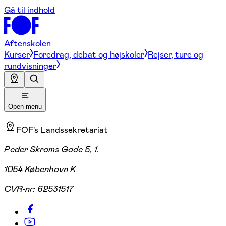
Gå til indhold
Aftenskolen
Kurser
Foredrag, debat og højskoler
Rejser, ture og
rundvisninger
Open menu
FOF's Landssekretariat
Peder Skrams Gade 5, 1.
1054 København K
CVR-nr:
62531517