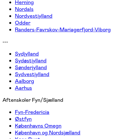
Herning
Nordals
Nordvestjylland
Odder
Randers-Favrskov-Mariagerfjord-Viborg
---
Sydjylland
Sydøstjylland
Sønderjylland
Sydvestjylland
Aalborg
Aarhus
Aftenskoler Fyn/Sjælland
Fyn-Fredericia
Østfyn
Københavns Omegn
København og Nordsjælland