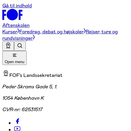
Gå til indhold
Aftenskolen
Kurser
Foredrag, debat og højskoler
Rejser, ture og
rundvisninger
Open menu
FOF's Landssekretariat
Peder Skrams Gade 5, 1.
1054 København K
CVR-nr:
62531517