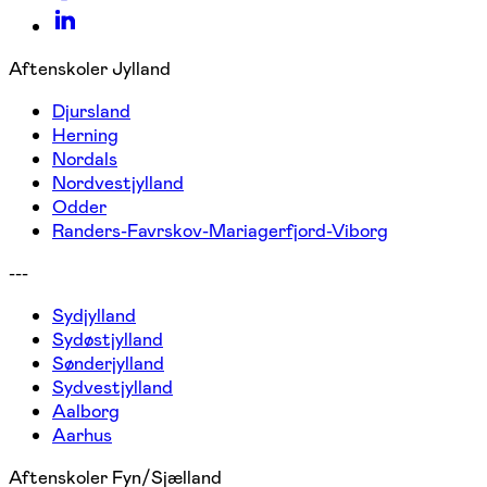
Aftenskoler Jylland
Djursland
Herning
Nordals
Nordvestjylland
Odder
Randers-Favrskov-Mariagerfjord-Viborg
---
Sydjylland
Sydøstjylland
Sønderjylland
Sydvestjylland
Aalborg
Aarhus
Aftenskoler Fyn/Sjælland