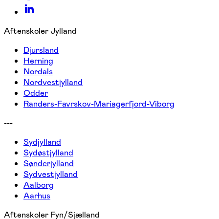
Aftenskoler Jylland
Djursland
Herning
Nordals
Nordvestjylland
Odder
Randers-Favrskov-Mariagerfjord-Viborg
---
Sydjylland
Sydøstjylland
Sønderjylland
Sydvestjylland
Aalborg
Aarhus
Aftenskoler Fyn/Sjælland