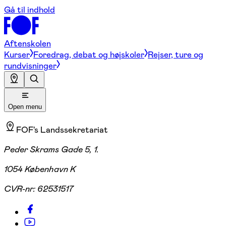
Gå til indhold
Aftenskolen
Kurser
Foredrag, debat og højskoler
Rejser, ture og
rundvisninger
Open menu
FOF's Landssekretariat
Peder Skrams Gade 5, 1.
1054 København K
CVR-nr:
62531517