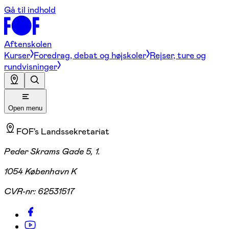
Gå til indhold
Aftenskolen
Kurser
Foredrag, debat og højskoler
Rejser, ture og
rundvisninger
Open menu
FOF's Landssekretariat
Peder Skrams Gade 5, 1.
1054 København K
CVR-nr:
62531517