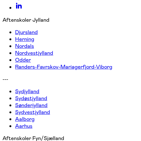
Aftenskoler Jylland
Djursland
Herning
Nordals
Nordvestjylland
Odder
Randers-Favrskov-Mariagerfjord-Viborg
---
Sydjylland
Sydøstjylland
Sønderjylland
Sydvestjylland
Aalborg
Aarhus
Aftenskoler Fyn/Sjælland