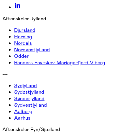
Aftenskoler Jylland
Djursland
Herning
Nordals
Nordvestjylland
Odder
Randers-Favrskov-Mariagerfjord-Viborg
---
Sydjylland
Sydøstjylland
Sønderjylland
Sydvestjylland
Aalborg
Aarhus
Aftenskoler Fyn/Sjælland