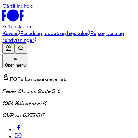
Gå til indhold
Aftenskolen
Kurser
Foredrag, debat og højskoler
Rejser, ture og
rundvisninger
Open menu
FOF's Landssekretariat
Peder Skrams Gade 5, 1.
1054 København K
CVR-nr:
62531517