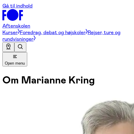
Gå til indhold
Aftenskolen
Kurser
Foredrag, debat og højskoler
Rejser, ture og
rundvisninger
Open menu
Om
Marianne Kring