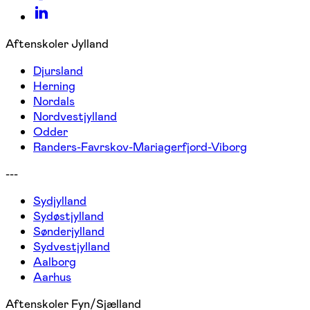
Aftenskoler Jylland
Djursland
Herning
Nordals
Nordvestjylland
Odder
Randers-Favrskov-Mariagerfjord-Viborg
---
Sydjylland
Sydøstjylland
Sønderjylland
Sydvestjylland
Aalborg
Aarhus
Aftenskoler Fyn/Sjælland