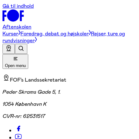
Gå til indhold
Aftenskolen
Kurser
Foredrag, debat og højskoler
Rejser, ture og
rundvisninger
Open menu
FOF's Landssekretariat
Peder Skrams Gade 5, 1.
1054 København K
CVR-nr:
62531517