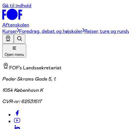
Gå til indhold
Aftenskolen
Kurser
Foredrag, debat og højskoler
Rejser, ture og rund
Open menu
FOF's Landssekretariat
Peder Skrams Gade 5, 1.
1054 København K
CVR-nr:
62531517