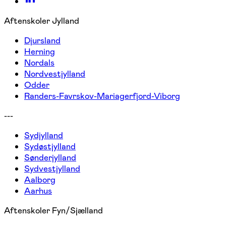
Aftenskoler Jylland
Djursland
Herning
Nordals
Nordvestjylland
Odder
Randers-Favrskov-Mariagerfjord-Viborg
---
Sydjylland
Sydøstjylland
Sønderjylland
Sydvestjylland
Aalborg
Aarhus
Aftenskoler Fyn/Sjælland