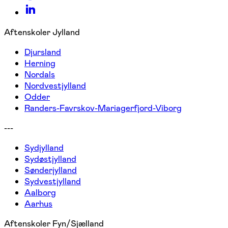
Aftenskoler Jylland
Djursland
Herning
Nordals
Nordvestjylland
Odder
Randers-Favrskov-Mariagerfjord-Viborg
---
Sydjylland
Sydøstjylland
Sønderjylland
Sydvestjylland
Aalborg
Aarhus
Aftenskoler Fyn/Sjælland