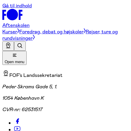
Gå til indhold
Aftenskolen
Kurser
Foredrag, debat og højskoler
Rejser, ture og
rundvisninger
Open menu
FOF's Landssekretariat
Peder Skrams Gade 5, 1.
1054 København K
CVR-nr:
62531517