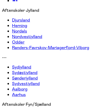
Aftenskoler Jylland
Djursland
Herning
Nordals
Nordvestjylland
Odder
Randers-Favrskov-Mariagerfjord-Viborg
---
Sydjylland
Sydøstjylland
Sønderjylland
Sydvestjylland
Aalborg
Aarhus
Aftenskoler Fyn/Sjælland