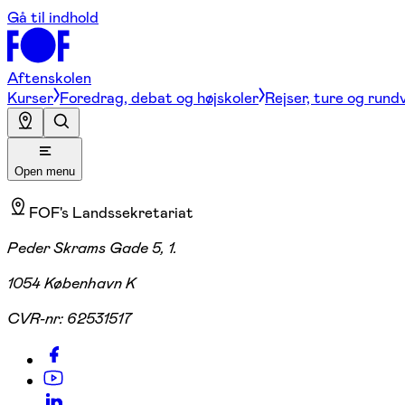
Gå til indhold
Aftenskolen
Kurser
Foredrag, debat og højskoler
Rejser, ture og rund
Open menu
FOF's Landssekretariat
Peder Skrams Gade 5, 1.
1054 København K
CVR-nr:
62531517