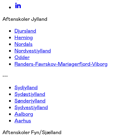
Aftenskoler Jylland
Djursland
Herning
Nordals
Nordvestjylland
Odder
Randers-Favrskov-Mariagerfjord-Viborg
---
Sydjylland
Sydøstjylland
Sønderjylland
Sydvestjylland
Aalborg
Aarhus
Aftenskoler Fyn/Sjælland