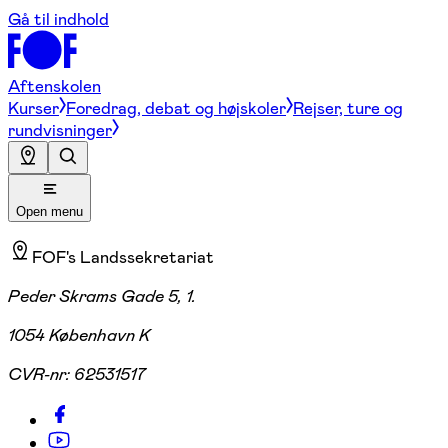
Gå til indhold
Aftenskolen
Kurser
Foredrag, debat og højskoler
Rejser, ture og
rundvisninger
Open menu
FOF's Landssekretariat
Peder Skrams Gade 5, 1.
1054 København K
CVR-nr:
62531517