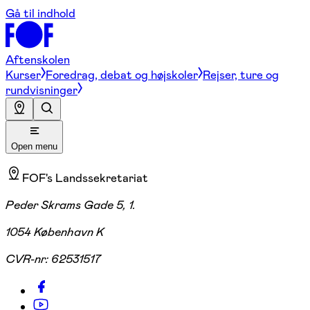
Gå til indhold
Aftenskolen
Kurser
Foredrag, debat og højskoler
Rejser, ture og
rundvisninger
Open menu
FOF's Landssekretariat
Peder Skrams Gade 5, 1.
1054 København K
CVR-nr:
62531517