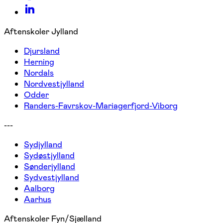
Aftenskoler Jylland
Djursland
Herning
Nordals
Nordvestjylland
Odder
Randers-Favrskov-Mariagerfjord-Viborg
---
Sydjylland
Sydøstjylland
Sønderjylland
Sydvestjylland
Aalborg
Aarhus
Aftenskoler Fyn/Sjælland