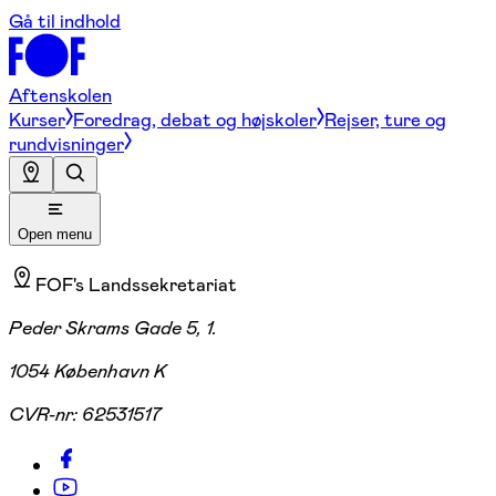
Gå til indhold
Aftenskolen
Kurser
Foredrag, debat og højskoler
Rejser, ture og
rundvisninger
Open menu
FOF's Landssekretariat
Peder Skrams Gade 5, 1.
1054 København K
CVR-nr:
62531517