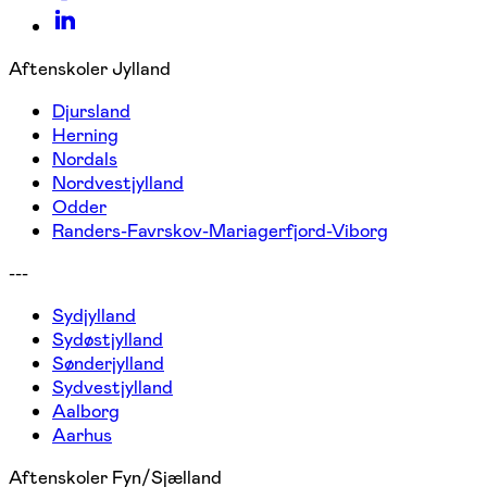
Aftenskoler Jylland
Djursland
Herning
Nordals
Nordvestjylland
Odder
Randers-Favrskov-Mariagerfjord-Viborg
---
Sydjylland
Sydøstjylland
Sønderjylland
Sydvestjylland
Aalborg
Aarhus
Aftenskoler Fyn/Sjælland