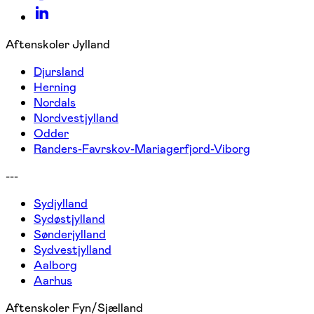
Aftenskoler Jylland
Djursland
Herning
Nordals
Nordvestjylland
Odder
Randers-Favrskov-Mariagerfjord-Viborg
---
Sydjylland
Sydøstjylland
Sønderjylland
Sydvestjylland
Aalborg
Aarhus
Aftenskoler Fyn/Sjælland