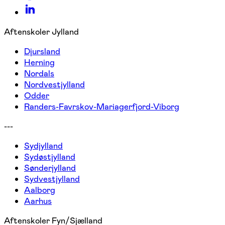
Aftenskoler Jylland
Djursland
Herning
Nordals
Nordvestjylland
Odder
Randers-Favrskov-Mariagerfjord-Viborg
---
Sydjylland
Sydøstjylland
Sønderjylland
Sydvestjylland
Aalborg
Aarhus
Aftenskoler Fyn/Sjælland