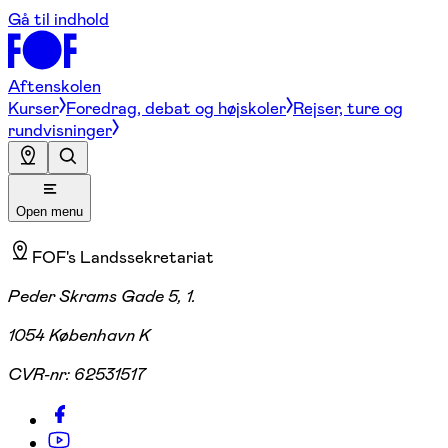
Gå til indhold
Aftenskolen
Kurser
Foredrag, debat og højskoler
Rejser, ture og
rundvisninger
Open menu
FOF's Landssekretariat
Peder Skrams Gade 5, 1.
1054 København K
CVR-nr:
62531517