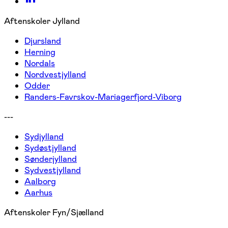
Aftenskoler Jylland
Djursland
Herning
Nordals
Nordvestjylland
Odder
Randers-Favrskov-Mariagerfjord-Viborg
---
Sydjylland
Sydøstjylland
Sønderjylland
Sydvestjylland
Aalborg
Aarhus
Aftenskoler Fyn/Sjælland