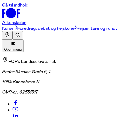
Gå til indhold
Aftenskolen
Kurser
Foredrag, debat og højskoler
Rejser, ture og rund
Open menu
FOF's Landssekretariat
Peder Skrams Gade 5, 1.
1054 København K
CVR-nr:
62531517