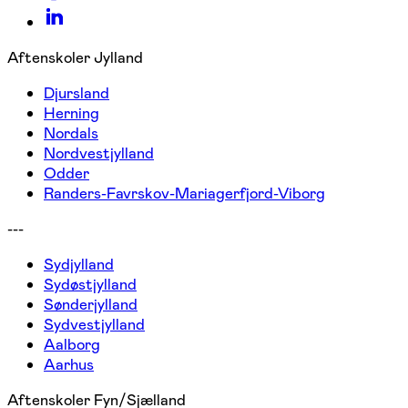
Aftenskoler Jylland
Djursland
Herning
Nordals
Nordvestjylland
Odder
Randers-Favrskov-Mariagerfjord-Viborg
---
Sydjylland
Sydøstjylland
Sønderjylland
Sydvestjylland
Aalborg
Aarhus
Aftenskoler Fyn/Sjælland