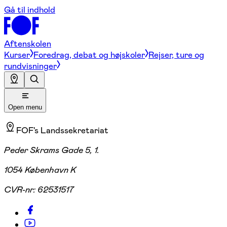
Gå til indhold
Aftenskolen
Kurser
Foredrag, debat og højskoler
Rejser, ture og
rundvisninger
Open menu
FOF's Landssekretariat
Peder Skrams Gade 5, 1.
1054 København K
CVR-nr:
62531517