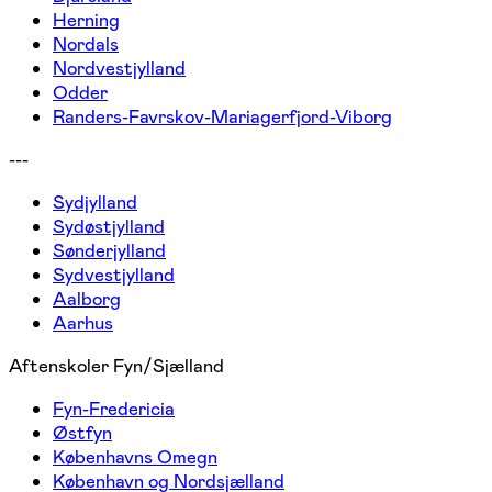
Herning
Nordals
Nordvestjylland
Odder
Randers-Favrskov-Mariagerfjord-Viborg
---
Sydjylland
Sydøstjylland
Sønderjylland
Sydvestjylland
Aalborg
Aarhus
Aftenskoler Fyn/Sjælland
Fyn-Fredericia
Østfyn
Københavns Omegn
København og Nordsjælland