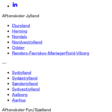
Aftenskoler Jylland
Djursland
Herning
Nordals
Nordvestjylland
Odder
Randers-Favrskov-Mariagerfjord-Viborg
---
Sydjylland
Sydøstjylland
Sønderjylland
Sydvestjylland
Aalborg
Aarhus
Aftenskoler Fyn/Sjælland