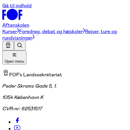
Gå til indhold
Aftenskolen
Kurser
Foredrag, debat og højskoler
Rejser, ture og
rundvisninger
Open menu
FOF's Landssekretariat
Peder Skrams Gade 5, 1.
1054 København K
CVR-nr:
62531517