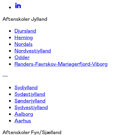
Aftenskoler Jylland
Djursland
Herning
Nordals
Nordvestjylland
Odder
Randers-Favrskov-Mariagerfjord-Viborg
---
Sydjylland
Sydøstjylland
Sønderjylland
Sydvestjylland
Aalborg
Aarhus
Aftenskoler Fyn/Sjælland