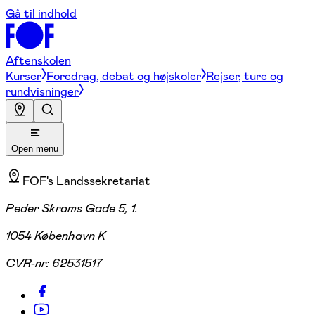
Gå til indhold
Aftenskolen
Kurser
Foredrag, debat og højskoler
Rejser, ture og
rundvisninger
Open menu
FOF's Landssekretariat
Peder Skrams Gade 5, 1.
1054 København K
CVR-nr:
62531517