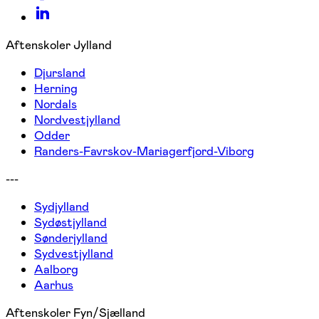
Aftenskoler Jylland
Djursland
Herning
Nordals
Nordvestjylland
Odder
Randers-Favrskov-Mariagerfjord-Viborg
---
Sydjylland
Sydøstjylland
Sønderjylland
Sydvestjylland
Aalborg
Aarhus
Aftenskoler Fyn/Sjælland