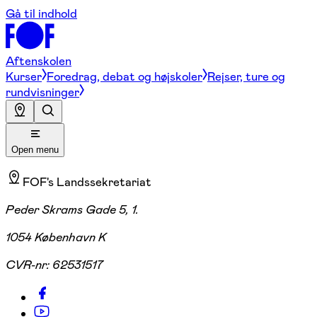
Gå til indhold
Aftenskolen
Kurser
Foredrag, debat og højskoler
Rejser, ture og
rundvisninger
Open menu
FOF's Landssekretariat
Peder Skrams Gade 5, 1.
1054 København K
CVR-nr:
62531517