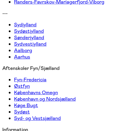
Randers-Favrskov-Mariagerfjord-Viborg
---
Sydjylland
Sydøstjylland
Sønderjylland
Sydvestjylland
Aalborg
Aarhus
Aftenskoler Fyn/Sjælland
Fyn-Fredericia
Østfyn
Københavns Omegn
København og Nordsjælland
Køge Bugt
Sydøst
Syd- og Vestsjælland
Information