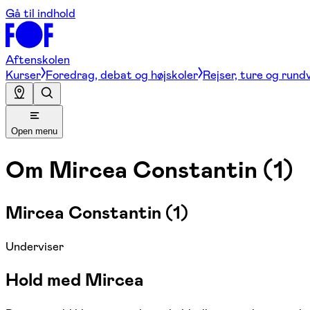
Gå til indhold
Aftenskolen
Kurser
Foredrag, debat og højskoler
Rejser, ture og rund
Open menu
Om
Mircea Constantin (1)
Mircea Constantin (1)
Underviser
Hold med Mircea