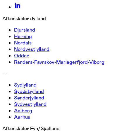
Aftenskoler Jylland
Djursland
Herning
Nordals
Nordvestjylland
Odder
Randers-Favrskov-Mariagerfjord-Viborg
---
Sydjylland
Sydøstjylland
Sønderjylland
Sydvestjylland
Aalborg
Aarhus
Aftenskoler Fyn/Sjælland