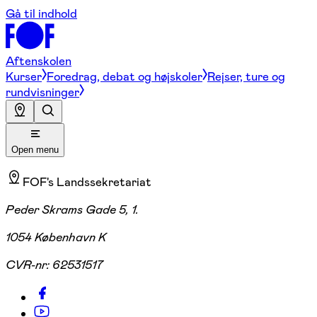
Gå til indhold
Aftenskolen
Kurser
Foredrag, debat og højskoler
Rejser, ture og
rundvisninger
Open menu
FOF's Landssekretariat
Peder Skrams Gade 5, 1.
1054 København K
CVR-nr:
62531517