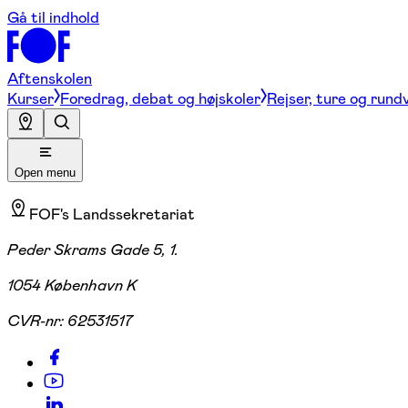
Gå til indhold
Aftenskolen
Kurser
Foredrag, debat og højskoler
Rejser, ture og rund
Open menu
FOF's Landssekretariat
Peder Skrams Gade 5, 1.
1054 København K
CVR-nr:
62531517