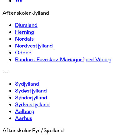
Aftenskoler Jylland
Djursland
Herning
Nordals
Nordvestjylland
Odder
Randers-Favrskov-Mariagerfjord-Viborg
---
Sydjylland
Sydøstjylland
Sønderjylland
Sydvestjylland
Aalborg
Aarhus
Aftenskoler Fyn/Sjælland