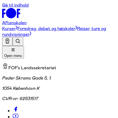
Gå til indhold
Aftenskolen
Kurser
Foredrag, debat og højskoler
Rejser, ture og
rundvisninger
Open menu
FOF's Landssekretariat
Peder Skrams Gade 5, 1.
1054 København K
CVR-nr:
62531517