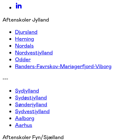
Aftenskoler Jylland
Djursland
Herning
Nordals
Nordvestjylland
Odder
Randers-Favrskov-Mariagerfjord-Viborg
---
Sydjylland
Sydøstjylland
Sønderjylland
Sydvestjylland
Aalborg
Aarhus
Aftenskoler Fyn/Sjælland