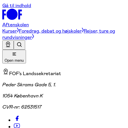
Gå til indhold
Aftenskolen
Kurser
Foredrag, debat og højskoler
Rejser, ture og
rundvisninger
Open menu
FOF's Landssekretariat
Peder Skrams Gade 5, 1.
1054 København K
CVR-nr:
62531517