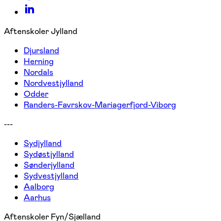
Aftenskoler Jylland
Djursland
Herning
Nordals
Nordvestjylland
Odder
Randers-Favrskov-Mariagerfjord-Viborg
---
Sydjylland
Sydøstjylland
Sønderjylland
Sydvestjylland
Aalborg
Aarhus
Aftenskoler Fyn/Sjælland