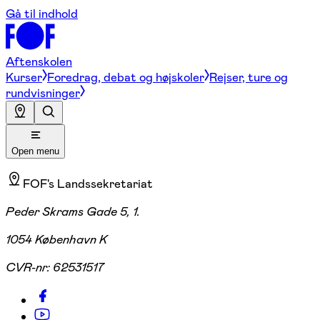
Gå til indhold
Aftenskolen
Kurser
Foredrag, debat og højskoler
Rejser, ture og
rundvisninger
Open menu
FOF's Landssekretariat
Peder Skrams Gade 5, 1.
1054 København K
CVR-nr:
62531517