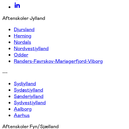
Aftenskoler Jylland
Djursland
Herning
Nordals
Nordvestjylland
Odder
Randers-Favrskov-Mariagerfjord-Viborg
---
Sydjylland
Sydøstjylland
Sønderjylland
Sydvestjylland
Aalborg
Aarhus
Aftenskoler Fyn/Sjælland