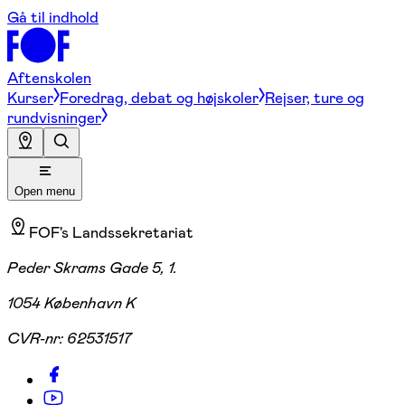
Gå til indhold
Aftenskolen
Kurser
Foredrag, debat og højskoler
Rejser, ture og
rundvisninger
Open menu
FOF's Landssekretariat
Peder Skrams Gade 5, 1.
1054 København K
CVR-nr:
62531517