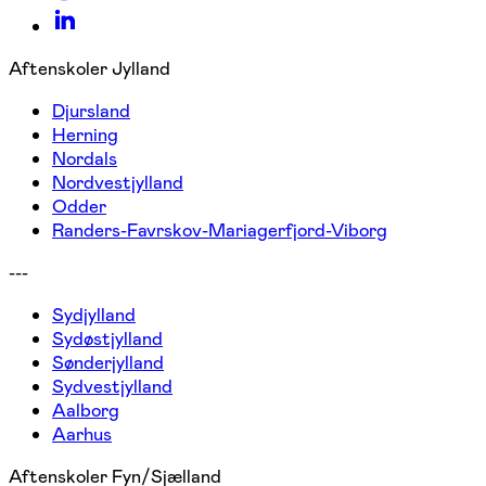
Aftenskoler Jylland
Djursland
Herning
Nordals
Nordvestjylland
Odder
Randers-Favrskov-Mariagerfjord-Viborg
---
Sydjylland
Sydøstjylland
Sønderjylland
Sydvestjylland
Aalborg
Aarhus
Aftenskoler Fyn/Sjælland