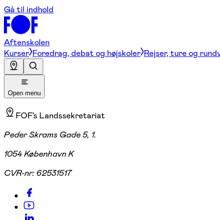
Gå til indhold
Aftenskolen
Kurser
Foredrag, debat og højskoler
Rejser, ture og rund
Open menu
FOF's Landssekretariat
Peder Skrams Gade 5, 1.
1054 København K
CVR-nr:
62531517