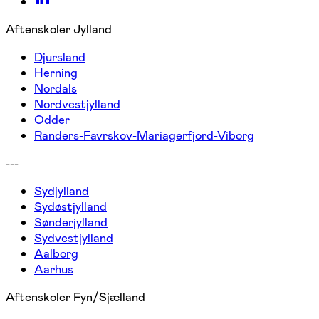
Aftenskoler Jylland
Djursland
Herning
Nordals
Nordvestjylland
Odder
Randers-Favrskov-Mariagerfjord-Viborg
---
Sydjylland
Sydøstjylland
Sønderjylland
Sydvestjylland
Aalborg
Aarhus
Aftenskoler Fyn/Sjælland