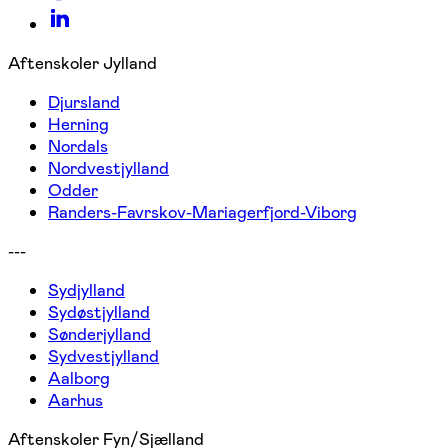
Aftenskoler Jylland
Djursland
Herning
Nordals
Nordvestjylland
Odder
Randers-Favrskov-Mariagerfjord-Viborg
---
Sydjylland
Sydøstjylland
Sønderjylland
Sydvestjylland
Aalborg
Aarhus
Aftenskoler Fyn/Sjælland