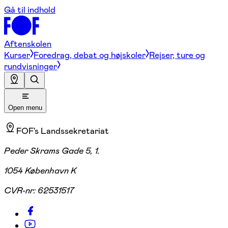
Gå til indhold
Aftenskolen
Kurser
Foredrag, debat og højskoler
Rejser, ture og
rundvisninger
Open menu
FOF's Landssekretariat
Peder Skrams Gade 5, 1.
1054 København K
CVR-nr:
62531517