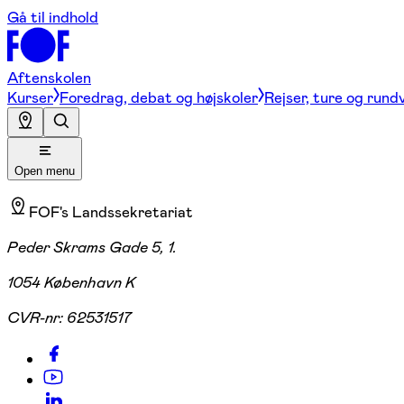
Gå til indhold
Aftenskolen
Kurser
Foredrag, debat og højskoler
Rejser, ture og rund
Open menu
FOF's Landssekretariat
Peder Skrams Gade 5, 1.
1054 København K
CVR-nr:
62531517