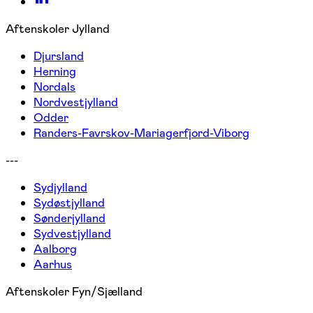
Aftenskoler Jylland
Djursland
Herning
Nordals
Nordvestjylland
Odder
Randers-Favrskov-Mariagerfjord-Viborg
---
Sydjylland
Sydøstjylland
Sønderjylland
Sydvestjylland
Aalborg
Aarhus
Aftenskoler Fyn/Sjælland