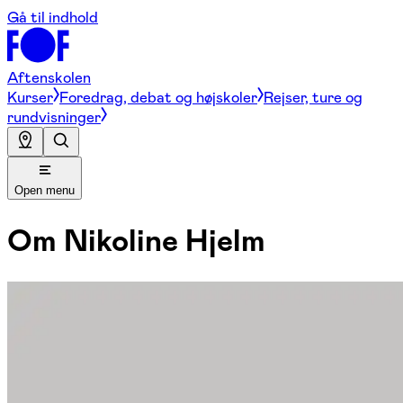
Gå til indhold
Aftenskolen
Kurser
Foredrag, debat og højskoler
Rejser, ture og
rundvisninger
Open menu
Om
Nikoline Hjelm