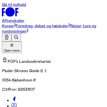
Gå til indhold
Aftenskolen
Kurser
Foredrag, debat og højskoler
Rejser, ture og
rundvisninger
Open menu
FOF's Landssekretariat
Peder Skrams Gade 5, 1.
1054 København K
CVR-nr:
62531517