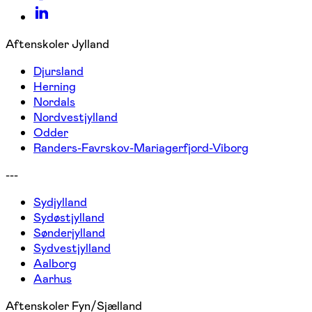
Aftenskoler Jylland
Djursland
Herning
Nordals
Nordvestjylland
Odder
Randers-Favrskov-Mariagerfjord-Viborg
---
Sydjylland
Sydøstjylland
Sønderjylland
Sydvestjylland
Aalborg
Aarhus
Aftenskoler Fyn/Sjælland