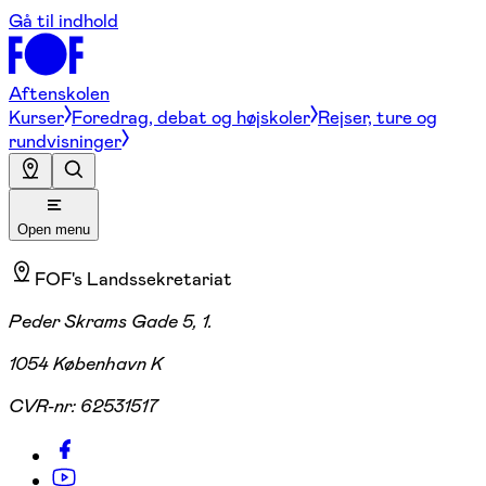
Gå til indhold
Aftenskolen
Kurser
Foredrag, debat og højskoler
Rejser, ture og
rundvisninger
Open menu
FOF's Landssekretariat
Peder Skrams Gade 5, 1.
1054 København K
CVR-nr:
62531517