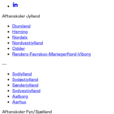
Aftenskoler Jylland
Djursland
Herning
Nordals
Nordvestjylland
Odder
Randers-Favrskov-Mariagerfjord-Viborg
---
Sydjylland
Sydøstjylland
Sønderjylland
Sydvestjylland
Aalborg
Aarhus
Aftenskoler Fyn/Sjælland