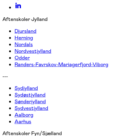
Aftenskoler Jylland
Djursland
Herning
Nordals
Nordvestjylland
Odder
Randers-Favrskov-Mariagerfjord-Viborg
---
Sydjylland
Sydøstjylland
Sønderjylland
Sydvestjylland
Aalborg
Aarhus
Aftenskoler Fyn/Sjælland