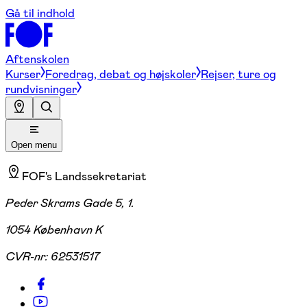
Gå til indhold
Aftenskolen
Kurser
Foredrag, debat og højskoler
Rejser, ture og
rundvisninger
Open menu
FOF's Landssekretariat
Peder Skrams Gade 5, 1.
1054 København K
CVR-nr:
62531517