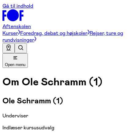
Gå til indhold
Aftenskolen
Kurser
Foredrag, debat og højskoler
Rejser, ture og
rundvisninger
Open menu
Om
Ole Schramm (1)
Ole Schramm (1)
Underviser
Indlæser kursusudvalg