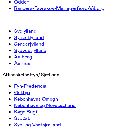
Odder
Randers-Favrskov-Mariagerfjord-Viborg
---
Sydjylland
Sydøstjylland
Sønderjylland
Sydvestjylland
Aalborg
Aarhus
Aftenskoler Fyn/Sjælland
Fyn-Fredericia
Østfyn
Københavns Omegn
København og Nordsjælland
Køge Bugt
Sydøst
Syd- og Vestsjælland