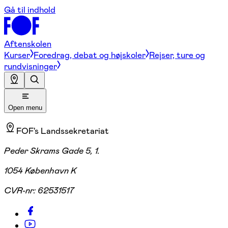
Gå til indhold
Aftenskolen
Kurser
Foredrag, debat og højskoler
Rejser, ture og
rundvisninger
Open menu
FOF's Landssekretariat
Peder Skrams Gade 5, 1.
1054 København K
CVR-nr:
62531517