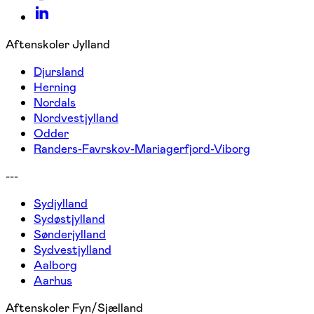
Aftenskoler Jylland
Djursland
Herning
Nordals
Nordvestjylland
Odder
Randers-Favrskov-Mariagerfjord-Viborg
---
Sydjylland
Sydøstjylland
Sønderjylland
Sydvestjylland
Aalborg
Aarhus
Aftenskoler Fyn/Sjælland