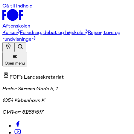
Gå til indhold
Aftenskolen
Kurser
Foredrag, debat og højskoler
Rejser, ture og
rundvisninger
Open menu
FOF's Landssekretariat
Peder Skrams Gade 5, 1.
1054 København K
CVR-nr:
62531517