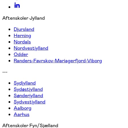
Aftenskoler Jylland
Djursland
Herning
Nordals
Nordvestjylland
Odder
Randers-Favrskov-Mariagerfjord-Viborg
---
Sydjylland
Sydøstjylland
Sønderjylland
Sydvestjylland
Aalborg
Aarhus
Aftenskoler Fyn/Sjælland