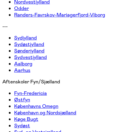
Nordvestjylland
Odder
Randers-Favrskov-Mariagerfjord-Viborg
---
Sydjylland
Sydøstjylland
Sønderjylland
Sydvestjylland
Aalborg
Aarhus
Aftenskoler Fyn/Sjælland
Fyn-Fredericia
Østfyn
Københavns Omegn
København og Nordsjælland
Køge Bugt
Sydøst